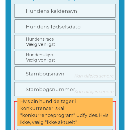
Hundens kaldenavn
Hundens fødselsdato
Hundens race
Hundens køn
Stambogsnavn
Kan tilføjes senere
Stambogsnummer
Kan tilføjes senere
Hvis din hund deltager i
konkurrencer, skal
"konkurrenceprogram" udfyldes. Hvis
ikke, vælg "Ikke aktuelt"