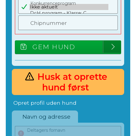
Konkurrenceprogram
Chipnummer
GEM HUND
Husk at oprette
hund først
Opret profil uden hund
Navn og adresse
Deltagers fornavn