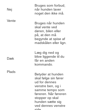
Bruges som forbud,
Nej
når hunden laver
noget den ikke må.
Vente
Bruges når hunden
skal vente ved
døren, bilen eller
på, at den må
begynde at spise af
madskålen eller lign.
Læg dig ned og
blive liggende til du
Dæk
får en anden
kommando.
Plads
Betyder at hunden
skal følge sin fører
ud for dennes
venstre ben, og i
samme tempo som
føreren. Når føreren
stopper op skal
hunden sætte sig
ved dennes venstre
side.