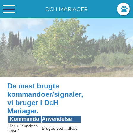
DCH MARIAGER
De mest brugte
kommandoer/signaler,
vi bruger i DcH
Mariager.
Kommando
Anvendelse
Her + "hundens
Bruges ved indkald
navn"