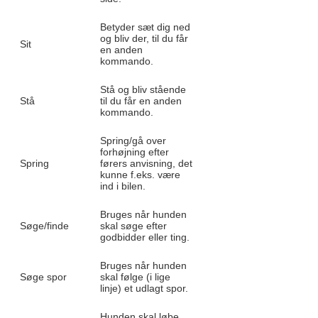
Betyder sæt dig ned
og bliv der, til du får
Sit
en anden
kommando.
Stå og bliv stående
Stå
til du får en anden
kommando.
Spring/gå over
forhøjning efter
Spring
førers anvisning, det
kunne f.eks. være
ind i bilen.
Bruges når hunden
Søge/finde
skal søge efter
godbidder eller ting.
Bruges når hunden
Søge spor
skal følge (i lige
linje) et udlagt spor.
Hunden skal løbe