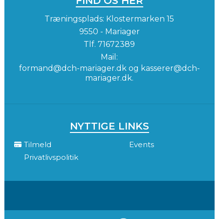
FIND OS HER
Træningsplads: Klostermarken 15
9550 - Mariager
Tlf.
71672389
Mail:
formand@dch-mariager.dk og kasserer@dch-
mariager.dk.
NYTTIGE LINKS
Tilmeld
Events
Privatlivspolitik