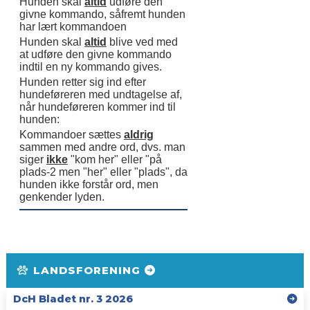
Hunden skal
altid
udføre den
givne kommando, såfremt hunden
har lært kommandoen
Hunden skal
altid
blive ved med
at udføre den givne kommando
indtil en ny kommando gives.
Hunden retter sig ind efter
hundeføreren med undtagelse af,
når hundeføreren kommer ind til
hunden:
Kommandoer sættes
aldrig
sammen med andre ord, dvs. man
siger
ikke
"kom her" eller "på
plads-2 men "her" eller "plads", da
hunden ikke forstår ord, men
genkender lyden.
LANDSFORENING
DcH Bladet nr. 3 2026