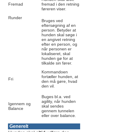
Fremad
fremad i den retning
føreren viser.
Runder
Bruges ved
eftersøgning af en
person. Betyder at
hunden skal søge i
en angivet retning
efter en person, og
når personen er
lokaliseret, skal
hunden gø for at
tilkalde sin fører.
Kommandoen
fortæller hunden, at
Fri
den må gøre, hvad
den vil.
Buges bl.a. ved
agility, når hunden
Igennem og
skal sendes
Balance
gennem tunnelen
eller over balance.
Generelt
: