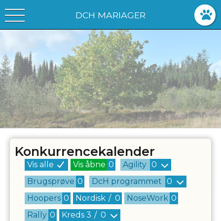
DCH MARIAGER
Konkurrencekalender
Vis alle
Vis åbne
0
Agility
0
Brugsprøve
0
DcH programmet
0
Hoopers
0
Nordisk
/
0
NoseWork
0
Rally
0
Kreds
3
/
0