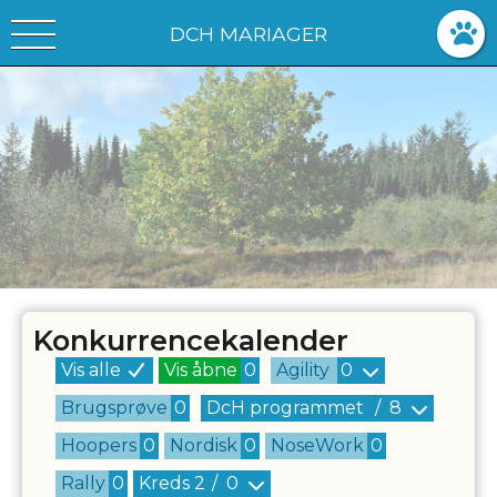
DCH MARIAGER
Konkurrencekalender
Vis alle
Vis åbne
0
Agility
0
Brugsprøve
0
DcH programmet
/
8
Hoopers
0
Nordisk
0
NoseWork
0
Rally
0
Kreds
2
/
0