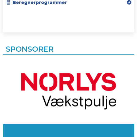
Beregnerprogrammer
SPONSORER