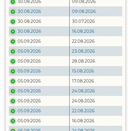
30.08.2026
09.08.2026
30.08.2026
09.08.2026
30.08.2026
30.07.2026
30.08.2026
16.08.2026
05.09.2026
22.08.2026
05.09.2026
23.08.2026
05.09.2026
28.08.2026
05.09.2026
15.08.2026
05.09.2026
17.08.2026
05.09.2026
24.08.2026
05.09.2026
24.08.2026
05.09.2026
22.08.2026
05.09.2026
16.08.2026
05.09.2026
24.08.2026