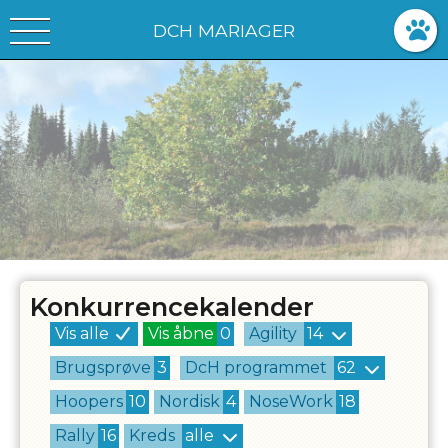
DCH MARIAGER
Konkurrencekalender
Vis alle
Vis åbne
0
Agility
14
Brugsprøve
3
DcH programmet
62
Hoopers
10
Nordisk
4
NoseWork
18
Rally
16
Kreds
alle