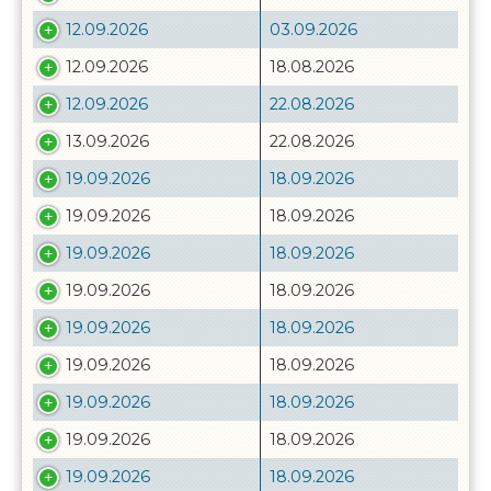
12.09.2026
03.09.2026
12.09.2026
18.08.2026
12.09.2026
22.08.2026
13.09.2026
22.08.2026
19.09.2026
18.09.2026
19.09.2026
18.09.2026
19.09.2026
18.09.2026
19.09.2026
18.09.2026
19.09.2026
18.09.2026
19.09.2026
18.09.2026
19.09.2026
18.09.2026
19.09.2026
18.09.2026
19.09.2026
18.09.2026